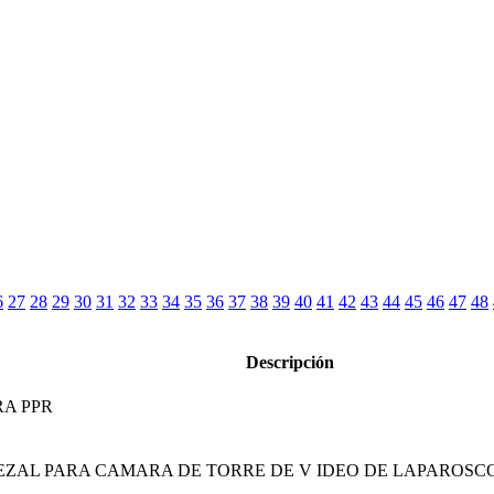
6
27
28
29
30
31
32
33
34
35
36
37
38
39
40
41
42
43
44
45
46
47
48
Descripción
RA PPR
ZAL PARA CAMARA DE TORRE DE V IDEO DE LAPAROSC