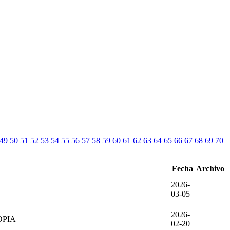
49
50
51
52
53
54
55
56
57
58
59
60
61
62
63
64
65
66
67
68
69
70
Fecha
Archivo
2026-
03-05
2026-
OPIA
02-20