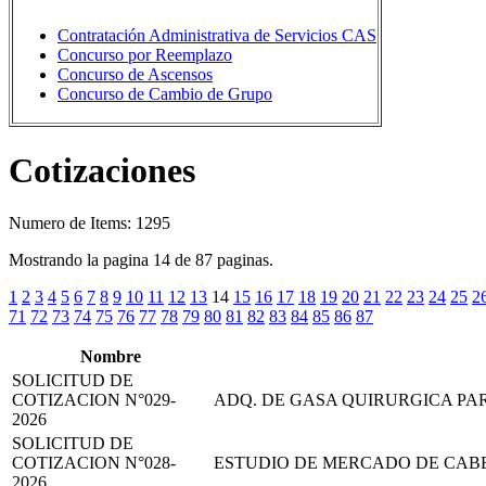
Contratación Administrativa de Servicios CAS
Concurso por Reemplazo
Concurso de Ascensos
Concurso de Cambio de Grupo
Cotizaciones
Numero de Items: 1295
Mostrando la pagina 14 de 87 paginas.
1
2
3
4
5
6
7
8
9
10
11
12
13
14
15
16
17
18
19
20
21
22
23
24
25
2
71
72
73
74
75
76
77
78
79
80
81
82
83
84
85
86
87
Nombre
SOLICITUD DE
COTIZACION N°029-
ADQ. DE GASA QUIRURGICA PA
2026
SOLICITUD DE
COTIZACION N°028-
ESTUDIO DE MERCADO DE CABE
2026