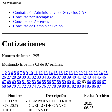
Convocatorias
Contratación Administrativa de Servicios CAS
Concurso por Reemplazo
Concurso de Ascensos
Concurso de Cambio de Grupo
Cotizaciones
Numero de Items: 1295
Mostrando la pagina 63 de 87 paginas.
1
2
3
4
5
6
7
8
9
10
11
12
13
14
15
16
17
18
19
20
21
22
23
24
25
26
27
28
29
30
31
32
33
34
35
36
37
38
39
40
41
42
43
44
45
46
47
48
49
50
51
52
53
54
55
56
57
58
59
60
61
62
63
64
65
66
67
68
69
70
71
72
73
74
75
76
77
78
79
80
81
82
83
84
85
86
87
Nombre
Descripción
Fecha
Archivo
COTIZACION
LAMPARA ELECTRICA
2025-
373-2025-
CUELLO DE GANSO
06-25
HRHD
RODANTE