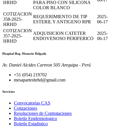
HRHD
PARA PISO CON SILICONA
COLOR BLANCO
COTIZACION
REQUERIMIENTO DE TIP
2025-
358-2025-
ESTERIL Y ANTIGENO RPR
06-17
HRHD
COTIZACION
ADQUISICION CATETER
2025-
357-2025-
ENDOVENOSO PERIFERICO
06-17
HRHD
Hospital Reg. Honorio Delgado
Av. Daniel Alcides Carreon 505 Arequipa - Perú
+51 (054) 219702
mesaparteshrhd@gmail.com
Servicios
Convocatorias CAS
Cotizaciones
Resoluciones de Contrataciones
Boletín Epidemiologico
Boletín Estadistico