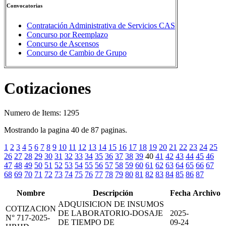
Convocatorias
Contratación Administrativa de Servicios CAS
Concurso por Reemplazo
Concurso de Ascensos
Concurso de Cambio de Grupo
Cotizaciones
Numero de Items: 1295
Mostrando la pagina 40 de 87 paginas.
1
2
3
4
5
6
7
8
9
10
11
12
13
14
15
16
17
18
19
20
21
22
23
24
25
26
27
28
29
30
31
32
33
34
35
36
37
38
39
40
41
42
43
44
45
46
47
48
49
50
51
52
53
54
55
56
57
58
59
60
61
62
63
64
65
66
67
68
69
70
71
72
73
74
75
76
77
78
79
80
81
82
83
84
85
86
87
Nombre
Descripción
Fecha
Archivo
ADQUISICION DE INSUMOS
COTIZACION
DE LABORATORIO-DOSAJE
2025-
N° 717-2025-
DE TIEMPO DE
09-24