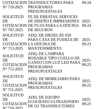
COTIZACION
TRANSDUCTORES PARA
09-24
N° 710-2025
PROGRAMAS
PRESUPUESTALES
SOLICITUD
FE DE ERRATAS, SERVICIO
DE
DE DISEÑO E IMPRESIONES
2025-
COTIZACION
DE FUAS PARA LA OFICINA
09-24
N° 707-2025
DE SEGUROS
SOLICITUD
ADQ. DE DIESEL B5 S50
DE
PARA CASA DE FUERZA DE
2025-
COTIZACION
LA OFICINA DE
09-23
N° 713-2025
MANTENIMIENTO
ADQ. DE LAMPARA
SOLICITUD
RODABLE TIPO CUELLO DE
DE
2025-
GANZO CON LUZ LED PARA
COTIZACION
09-23
PROGRAMAS
N° 712-2025
PRESUPUESTALES
SOLICITUD
ADQ. DE MOBILIARIO PARA
DE
2025-
PROGRAMAS
COTIZACION
09-23
PRESUPUESTALES
N° 711-2025
SOLICITUD
ADQ. DE EQUIPO
DE
2025-
ECOGRAFO ULTRASONIDO
COTIZACION
09-23
DE O2 TRANSDUCTORES
N° 710-2025