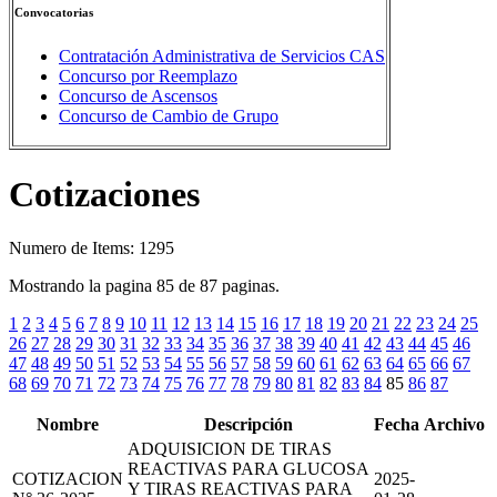
Convocatorias
Contratación Administrativa de Servicios CAS
Concurso por Reemplazo
Concurso de Ascensos
Concurso de Cambio de Grupo
Cotizaciones
Numero de Items: 1295
Mostrando la pagina 85 de 87 paginas.
1
2
3
4
5
6
7
8
9
10
11
12
13
14
15
16
17
18
19
20
21
22
23
24
25
26
27
28
29
30
31
32
33
34
35
36
37
38
39
40
41
42
43
44
45
46
47
48
49
50
51
52
53
54
55
56
57
58
59
60
61
62
63
64
65
66
67
68
69
70
71
72
73
74
75
76
77
78
79
80
81
82
83
84
85
86
87
Nombre
Descripción
Fecha
Archivo
ADQUISICION DE TIRAS
REACTIVAS PARA GLUCOSA
COTIZACION
2025-
Y TIRAS REACTIVAS PARA