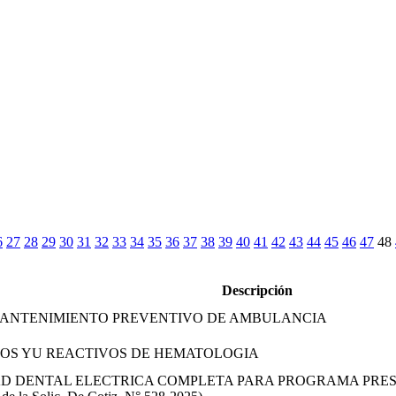
6
27
28
29
30
31
32
33
34
35
36
37
38
39
40
41
42
43
44
45
46
47
48
Descripción
 MANTENIMIENTO PREVENTIVO DE AMBULANCIA
MOS YU REACTIVOS DE HEMATOLOGIA
AD DENTAL ELECTRICA COMPLETA PARA PROGRAMA PRES