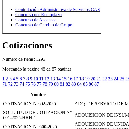
Contratación Administrativa de Servicios CAS
Concurso por Reemplazo
Concurso de Ascensos
Concurso de Cambio de Grupo
Cotizaciones
Numero de Items: 1295
Mostrando la pagina 48 de 87 paginas.
1
2
3
4
5
6
7
8
9
10
11
12
13
14
15
16
17
18
19
20
21
22
23
24
25
2
71
72
73
74
75
76
77
78
79
80
81
82
83
84
85
86
87
Nombre
COTIZACION N°602-2025
ADQ. DE SERVICIO DE
SOLICITUD DE COTIZACION N°
ADQUISICION DE INSU
601-2025-HRHD
ADQUISICION DE UNID
COTIZACION N° 600-2025