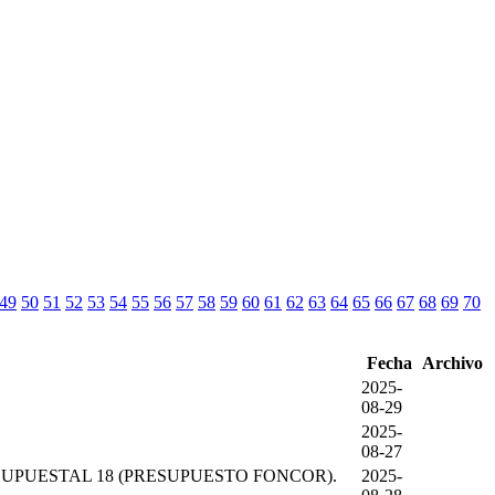
49
50
51
52
53
54
55
56
57
58
59
60
61
62
63
64
65
66
67
68
69
70
Fecha
Archivo
2025-
08-29
2025-
08-27
UPUESTAL 18 (PRESUPUESTO FONCOR).
2025-