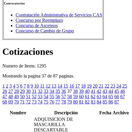
Convocatorias
Contratación Administrativa de Servicios CAS
Concurso por Reemplazo
Concurso de Ascensos
Concurso de Cambio de Grupo
Cotizaciones
Numero de Items: 1295
Mostrando la pagina 37 de 87 paginas.
1
2
3
4
5
6
7
8
9
10
11
12
13
14
15
16
17
18
19
20
21
22
23
24
25
26
27
28
29
30
31
32
33
34
35
36
37
38
39
40
41
42
43
44
45
46
47
48
49
50
51
52
53
54
55
56
57
58
59
60
61
62
63
64
65
66
67
68
69
70
71
72
73
74
75
76
77
78
79
80
81
82
83
84
85
86
87
Nombre
Descripción
Fecha
Archivo
ADQUISICION DE
MASCARILLA
DESCARTABLE