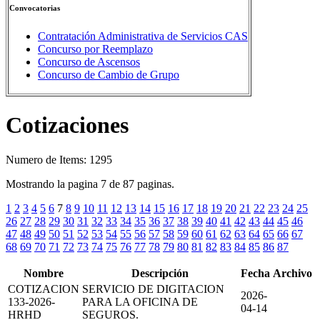
Convocatorias
Contratación Administrativa de Servicios CAS
Concurso por Reemplazo
Concurso de Ascensos
Concurso de Cambio de Grupo
Cotizaciones
Numero de Items: 1295
Mostrando la pagina 7 de 87 paginas.
1
2
3
4
5
6
7
8
9
10
11
12
13
14
15
16
17
18
19
20
21
22
23
24
25
26
27
28
29
30
31
32
33
34
35
36
37
38
39
40
41
42
43
44
45
46
47
48
49
50
51
52
53
54
55
56
57
58
59
60
61
62
63
64
65
66
67
68
69
70
71
72
73
74
75
76
77
78
79
80
81
82
83
84
85
86
87
Nombre
Descripción
Fecha
Archivo
COTIZACION
SERVICIO DE DIGITACION
2026-
133-2026-
PARA LA OFICINA DE
04-14
HRHD
SEGUROS.