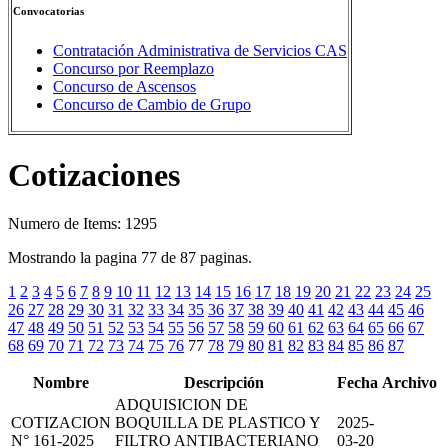
Convocatorias
Contratación Administrativa de Servicios CAS
Concurso por Reemplazo
Concurso de Ascensos
Concurso de Cambio de Grupo
Cotizaciones
Numero de Items: 1295
Mostrando la pagina 77 de 87 paginas.
1
2
3
4
5
6
7
8
9
10
11
12
13
14
15
16
17
18
19
20
21
22
23
24
25
26
27
28
29
30
31
32
33
34
35
36
37
38
39
40
41
42
43
44
45
46
47
48
49
50
51
52
53
54
55
56
57
58
59
60
61
62
63
64
65
66
67
68
69
70
71
72
73
74
75
76
77
78
79
80
81
82
83
84
85
86
87
Nombre
Descripción
Fecha
Archivo
ADQUISICION DE
COTIZACION
BOQUILLA DE PLASTICO Y
2025-
N° 161-2025
FILTRO ANTIBACTERIANO
03-20