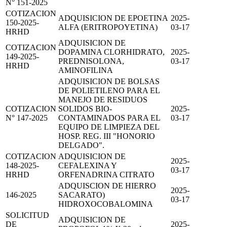
N° 151-2025
COTIZACION
ADQUISICION DE EPOETINA
2025-
150-2025-
ALFA (ERITROPOYETINA)
03-17
HRHD
ADQUISICION DE
COTIZACION
DOPAMINA CLORHIDRATO,
2025-
149-2025-
PREDNISOLONA,
03-17
HRHD
AMINOFILINA
ADQUISICION DE BOLSAS
DE POLIETILENO PARA EL
MANEJO DE RESIDUOS
COTIZACION
SOLIDOS BIO-
2025-
N° 147-2025
CONTAMINADOS PARA EL
03-17
EQUIPO DE LIMPIEZA DEL
HOSP. REG. III "HONORIO
DELGADO".
COTIZACION
ADQUISICION DE
2025-
148-2025-
CEFALEXINA Y
03-17
HRHD
ORFENADRINA CITRATO
ADQUISCION DE HIERRO
2025-
146-2025
SACARATO)
03-17
HIDROXOCOBALOMINA
SOLICITUD
ADQUISICION DE
DE
2025-