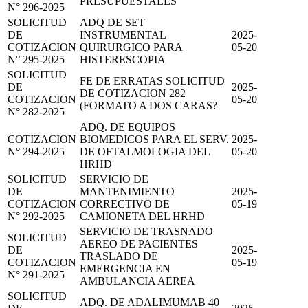
PRESUPUESTALES
N° 296-2025
SOLICITUD
ADQ DE SET
DE
INSTRUMENTAL
2025-
COTIZACION
QUIRURGICO PARA
05-20
N° 295-2025
HISTERESCOPIA
SOLICITUD
FE DE ERRATAS SOLICITUD
DE
2025-
DE COTIZACION 282
COTIZACION
05-20
(FORMATO A DOS CARAS?
N° 282-2025
ADQ. DE EQUIPOS
COTIZACION
BIOMEDICOS PARA EL SERV.
2025-
N° 294-2025
DE OFTALMOLOGIA DEL
05-20
HRHD
SOLICITUD
SERVICIO DE
DE
MANTENIMIENTO
2025-
COTIZACION
CORRECTIVO DE
05-19
N° 292-2025
CAMIONETA DEL HRHD
SERVICIO DE TRASNADO
SOLICITUD
AEREO DE PACIENTES
DE
2025-
TRASLADO DE
COTIZACION
05-19
EMERGENCIA EN
N° 291-2025
AMBULANCIA AEREA
SOLICITUD
ADQ. DE ADALIMUMAB 40