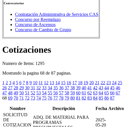
Convocatorias
Contratación Administrativa de Servicios CAS
Concurso por Reemplazo
Concurso de Ascensos
Concurso de Cambio de Grupo
Cotizaciones
Numero de Items: 1295
Mostrando la pagina 68 de 87 paginas.
1
2
3
4
5
6
7
8
9
10
11
12
13
14
15
16
17
18
19
20
21
22
23
24
25
26
27
28
29
30
31
32
33
34
35
36
37
38
39
40
41
42
43
44
45
46
47
48
49
50
51
52
53
54
55
56
57
58
59
60
61
62
63
64
65
66
67
68
69
70
71
72
73
74
75
76
77
78
79
80
81
82
83
84
85
86
87
Nombre
Descripción
Fecha
Archivo
SOLICITUD
ADQ. DE MATERIAL PARA
DE
2025-
PROGRAMAS
COTIZACION
05-20