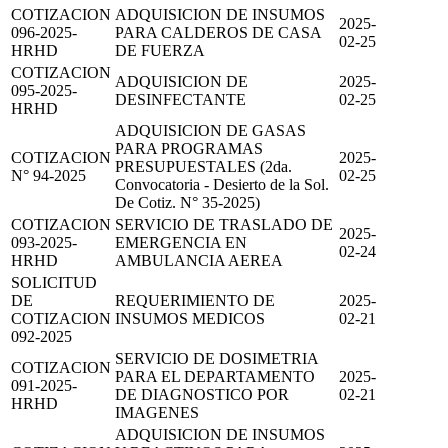
COTIZACION
ADQUISICION DE INSUMOS
2025-
096-2025-
PARA CALDEROS DE CASA
02-25
HRHD
DE FUERZA
COTIZACION
ADQUISICION DE
2025-
095-2025-
DESINFECTANTE
02-25
HRHD
ADQUISICION DE GASAS
PARA PROGRAMAS
COTIZACION
2025-
PRESUPUESTALES (2da.
N° 94-2025
02-25
Convocatoria - Desierto de la Sol.
De Cotiz. N° 35-2025)
COTIZACION
SERVICIO DE TRASLADO DE
2025-
093-2025-
EMERGENCIA EN
02-24
HRHD
AMBULANCIA AEREA
SOLICITUD
DE
REQUERIMIENTO DE
2025-
COTIZACION
INSUMOS MEDICOS
02-21
092-2025
SERVICIO DE DOSIMETRIA
COTIZACION
PARA EL DEPARTAMENTO
2025-
091-2025-
DE DIAGNOSTICO POR
02-21
HRHD
IMAGENES
ADQUISICION DE INSUMOS