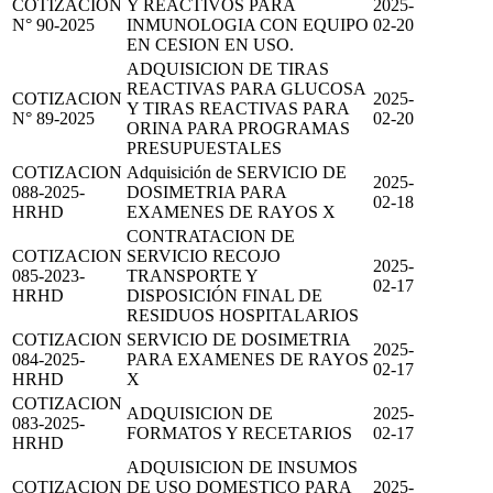
COTIZACION
Y REACTIVOS PARA
2025-
N° 90-2025
INMUNOLOGIA CON EQUIPO
02-20
EN CESION EN USO.
ADQUISICION DE TIRAS
REACTIVAS PARA GLUCOSA
COTIZACION
2025-
Y TIRAS REACTIVAS PARA
N° 89-2025
02-20
ORINA PARA PROGRAMAS
PRESUPUESTALES
COTIZACION
Adquisición de SERVICIO DE
2025-
088-2025-
DOSIMETRIA PARA
02-18
HRHD
EXAMENES DE RAYOS X
CONTRATACION DE
COTIZACION
SERVICIO RECOJO
2025-
085-2023-
TRANSPORTE Y
02-17
HRHD
DISPOSICIÓN FINAL DE
RESIDUOS HOSPITALARIOS
COTIZACION
SERVICIO DE DOSIMETRIA
2025-
084-2025-
PARA EXAMENES DE RAYOS
02-17
HRHD
X
COTIZACION
ADQUISICION DE
2025-
083-2025-
FORMATOS Y RECETARIOS
02-17
HRHD
ADQUISICION DE INSUMOS
COTIZACION
DE USO DOMESTICO PARA
2025-