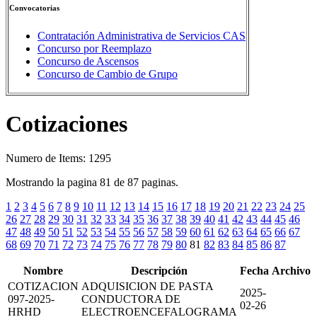
Convocatorias
Contratación Administrativa de Servicios CAS
Concurso por Reemplazo
Concurso de Ascensos
Concurso de Cambio de Grupo
Cotizaciones
Numero de Items: 1295
Mostrando la pagina 81 de 87 paginas.
1
2
3
4
5
6
7
8
9
10
11
12
13
14
15
16
17
18
19
20
21
22
23
24
25
26
27
28
29
30
31
32
33
34
35
36
37
38
39
40
41
42
43
44
45
46
47
48
49
50
51
52
53
54
55
56
57
58
59
60
61
62
63
64
65
66
67
68
69
70
71
72
73
74
75
76
77
78
79
80
81
82
83
84
85
86
87
Nombre
Descripción
Fecha
Archivo
COTIZACION
ADQUISICION DE PASTA
2025-
097-2025-
CONDUCTORA DE
02-26
HRHD
ELECTROENCEFALOGRAMA