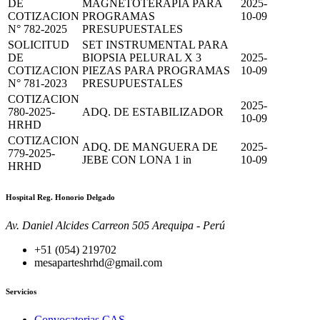
DE
MAGNETOTERAPIA PARA
2025-
COTIZACION
PROGRAMAS
10-09
N° 782-2025
PRESUPUESTALES
SOLICITUD
SET INSTRUMENTAL PARA
DE
BIOPSIA PELURAL X 3
2025-
COTIZACION
PIEZAS PARA PROGRAMAS
10-09
N° 781-2023
PRESUPUESTALES
COTIZACION
2025-
780-2025-
ADQ. DE ESTABILIZADOR
10-09
HRHD
COTIZACION
ADQ. DE MANGUERA DE
2025-
779-2025-
JEBE CON LONA 1 in
10-09
HRHD
Hospital Reg. Honorio Delgado
Av. Daniel Alcides Carreon 505 Arequipa - Perú
+51 (054) 219702
mesaparteshrhd@gmail.com
Servicios
Convocatorias CAS