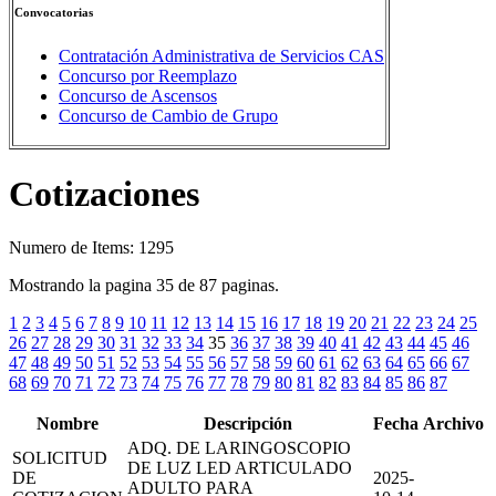
Convocatorias
Contratación Administrativa de Servicios CAS
Concurso por Reemplazo
Concurso de Ascensos
Concurso de Cambio de Grupo
Cotizaciones
Numero de Items: 1295
Mostrando la pagina 35 de 87 paginas.
1
2
3
4
5
6
7
8
9
10
11
12
13
14
15
16
17
18
19
20
21
22
23
24
25
26
27
28
29
30
31
32
33
34
35
36
37
38
39
40
41
42
43
44
45
46
47
48
49
50
51
52
53
54
55
56
57
58
59
60
61
62
63
64
65
66
67
68
69
70
71
72
73
74
75
76
77
78
79
80
81
82
83
84
85
86
87
Nombre
Descripción
Fecha
Archivo
ADQ. DE LARINGOSCOPIO
SOLICITUD
DE LUZ LED ARTICULADO
DE
2025-
ADULTO PARA