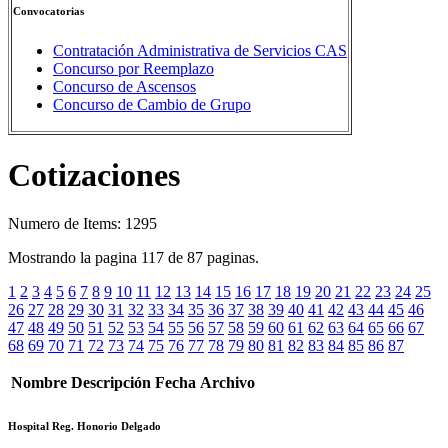
Convocatorias
Contratación Administrativa de Servicios CAS
Concurso por Reemplazo
Concurso de Ascensos
Concurso de Cambio de Grupo
Cotizaciones
Numero de Items: 1295
Mostrando la pagina 117 de 87 paginas.
1
2
3
4
5
6
7
8
9
10
11
12
13
14
15
16
17
18
19
20
21
22
23
24
25
26
27
28
29
30
31
32
33
34
35
36
37
38
39
40
41
42
43
44
45
46
47
48
49
50
51
52
53
54
55
56
57
58
59
60
61
62
63
64
65
66
67
68
69
70
71
72
73
74
75
76
77
78
79
80
81
82
83
84
85
86
87
Nombre
Descripción
Fecha
Archivo
Hospital Reg. Honorio Delgado